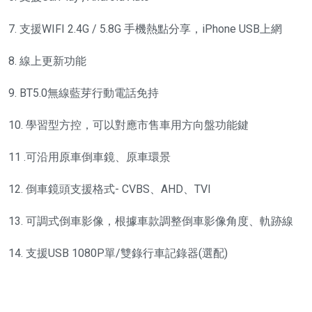
7. 支援WIFI 2.4G / 5.8G 手機熱點分享，iPhone USB上網
8. 線上更新功能
9. BT5.0無線藍芽行動電話免持
10. 學習型方控，可以對應市售車用方向盤功能鍵
11 .可沿用原車倒車鏡、原車環景
12. 倒車鏡頭支援格式- CVBS、AHD、TVI
13. 可調式倒車影像，根據車款調整倒車影像角度、軌跡線
14. 支援USB 1080P單/雙錄行車記錄器(選配)