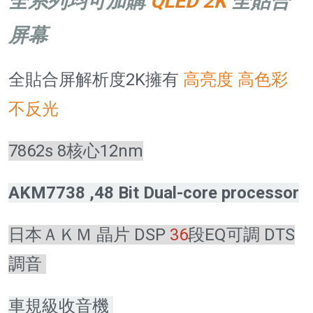
全系列均可加購
QLED 2K
全貼合
屏幕
全貼合屏解析度2K擁有
高亮度 高色彩
不反光
7862s 8核心12nm
AKM7738 ,48 Bit Dual-core processor
日本ＡＫＭ 晶片 DSP
36
段EQ可調 DTS
調音
車規級收音機