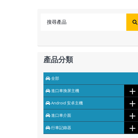
產品分類
全部
＋
進口車換屏主機
＋
Android 安卓主機
＋
進口車介面
＋
行車記錄器