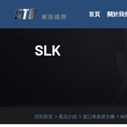
首頁
關於我
SLK
回到首頁
產品介紹
進口車換屏主機
BE