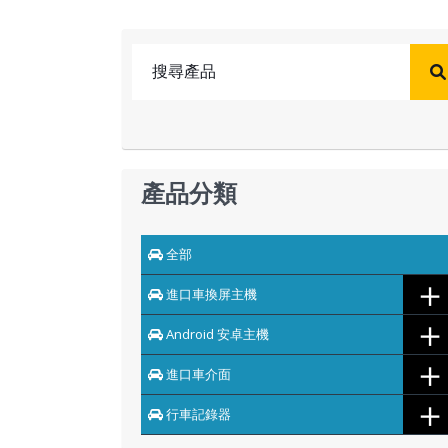
產品分類
全部
＋
進口車換屏主機
＋
Android 安卓主機
＋
進口車介面
＋
行車記錄器