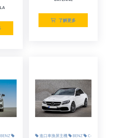
LA
了解更多
多
BENZ
進口車換屏主機
BENZ
C-